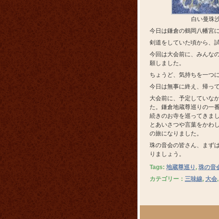
白い曼珠
今日は鎌倉の鶴岡八幡宮
剣道をしていた頃から、
今回は大会前に、みんな
願しました。
ちょうど、気持ちを一つ
今日は無事に終え、帰っ
大会前に、予定していな
た。鎌倉地蔵尊巡りの一
続きのお寺を巡ってきま
とあいさつや言葉をかわ
の旅になりました。
珠の音会の皆さん、まず
りましょう。
Tags:
地蔵尊巡り
,
珠の音
カテゴリー：
三味線
,
大会