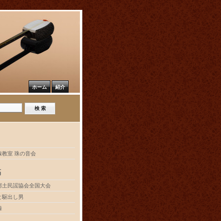
ホーム
紹介
線教室 珠の音会
稿
郷土民謡協会全国大会
と駆出し男
録