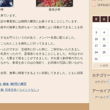
浅草飴細
沙華
曼珠沙華
に来ています。
月
火
試合や審査前には鶴岡八幡宮にお参りすることにしています。
の道中の無事と気持ちを一つに無事によい演奏ができることを祈
3
4
にするお守りというのがあり、メンバー全員に配りました。
10
11
てこられたことを御礼しに行ってきました。
17
18
かったのですが、宝戒寺に行った時に、ご朱印をいただきまし
24
25
番札所だったので、霊場巡りをすることにしました。今日はその
した。七番まで巡ることができました。すれ違う参拝者の方たち
31
しながら、参道を歩くのは心地好く、お坊様の冗談に笑いながら
« 10月
は合宿、無事に精進できるように祈願してきました。ともに頑張
カテゴリ
カテゴリー
会
,
鎌倉
,
鶴ｹ岡八幡宮
,
旅
,
日本文化
|
コメントなし »
アーカイ
アーカイブ