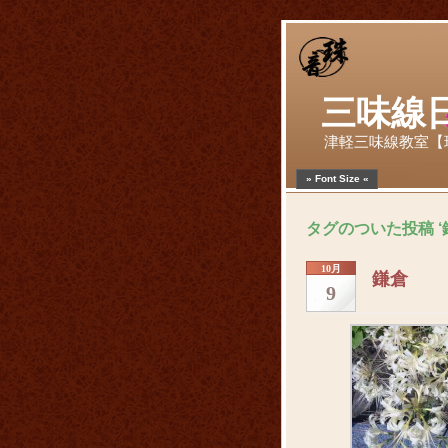
三味線
津軽三味線教室【
» Font Size «
タグのついた投稿 ‘
10月
鎌倉
9