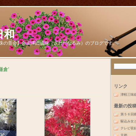
日和
珠の音会】会主澤田成珠（さわだなるみ）のブログです。
鎌倉’
リンク
津軽三味
最新の投
第５６回
駆込み女
テレビ収
京都