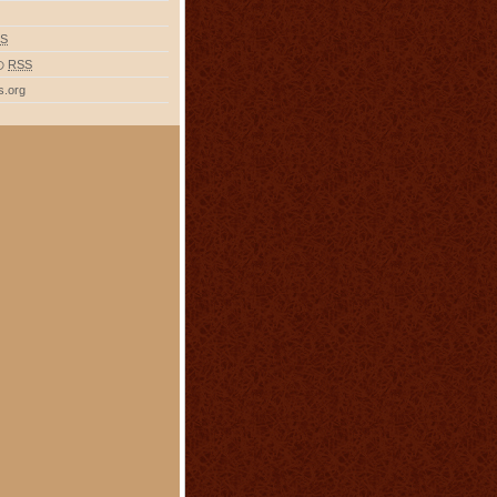
S
の
RSS
s.org