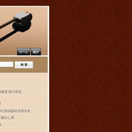
ホーム
紹介
線教室 珠の音会
稿
郷土民謡協会全国大会
と駆出し男
録