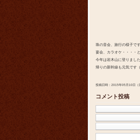
珠の音会、旅行の様子で
宴会、カラオケ・・・・
今年は岩木山に登りまし
帰りの新幹線も元気です
投稿日時：2015年05月10日（
コメント投稿