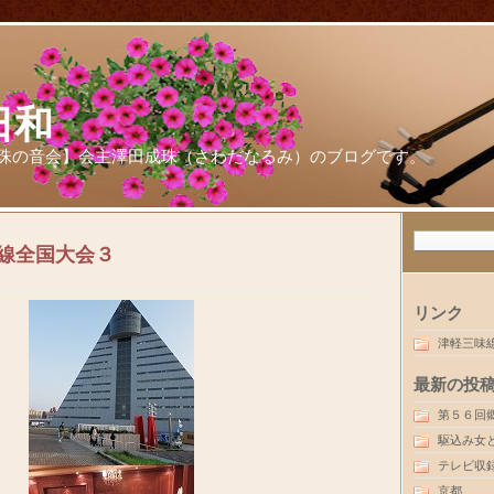
日和
珠の音会】会主澤田成珠（さわだなるみ）のブログです。
線全国大会３
リンク
津軽三味
最新の投
第５６回
駆込み女
テレビ収
京都