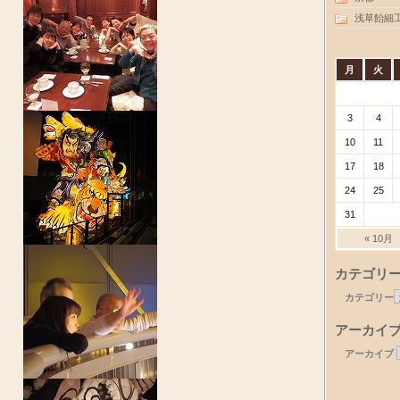
浅草飴細
月
火
3
4
10
11
17
18
24
25
31
« 10月
カテゴリ
カテゴリー
アーカイ
アーカイブ