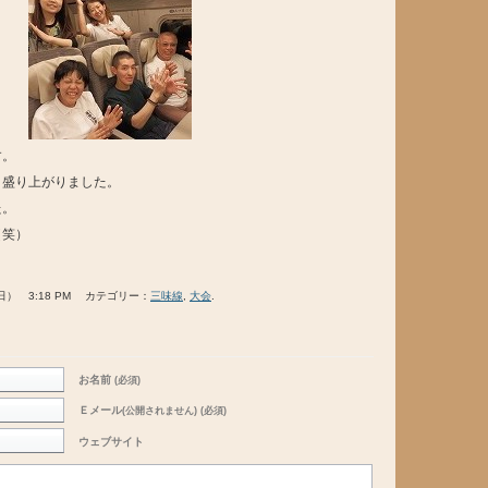
す。
と盛り上がりました。
た。
（笑）
日） 3:18 PM カテゴリー：
三味線
,
大会
.
お名前
(必須)
Ｅメール
(公開されません) (必須)
ウェブサイト