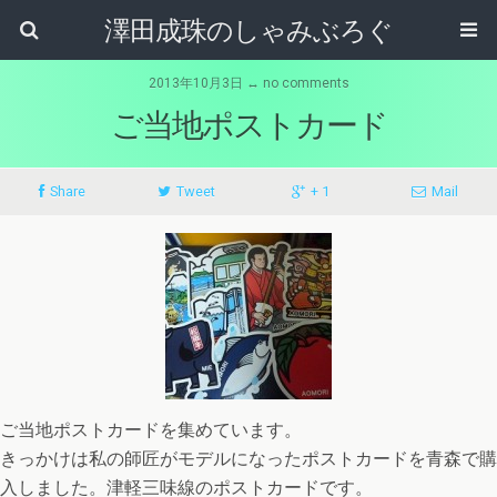
澤田成珠のしゃみぶろぐ
2013年10月3日 ↔ no comments
ご当地ポストカード
Share
Tweet
+ 1
Mail
ご当地ポストカードを集めています。
きっかけは私の師匠がモデルになったポストカードを青森で購
入しました。津軽三味線のポストカードです。