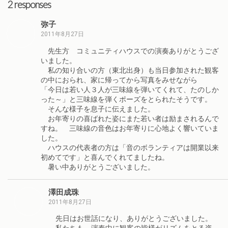
2 responses
弥子
2011年8月27日
先生方 コミュニティハウスでの演奏ありがとうござ
いました。
私の知り合いの方（東北出身）も当日参加された観客
の中におられ、家に帰ってから写真をみせながら
「今日は若い人３人が三味線を弾いてくれて、たのしか
った～」と三味線を弾くポーズをとられたそうです。
そんな様子を息子に伝えました。
お年寄りの喜ばれた姿にまた若い者は励まされるんで
すね。 三味線の音色はお年寄りに心地よく響いていま
した。
ハウスの代表者の方は「音のボランティアは開業以来
初めてです」と喜んでくれてましたね。
暑い中ありがとうございました。
澤田成珠
2011年8月27日
先日はお世話になり、ありがとうございました。