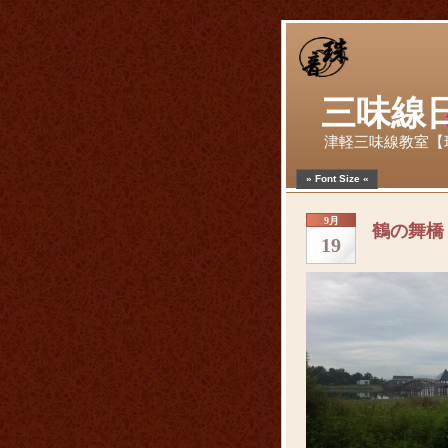
三味線
津軽三味線教室【
» Font Size «
9月
鶴の舞橋
19