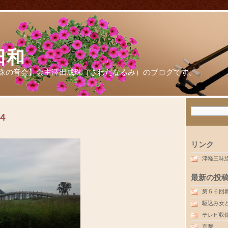
日和
珠の音会】会主澤田成珠（さわだなるみ）のブログです。
４
リンク
津軽三味
最新の投
第５６回
駆込み女
テレビ収
京都