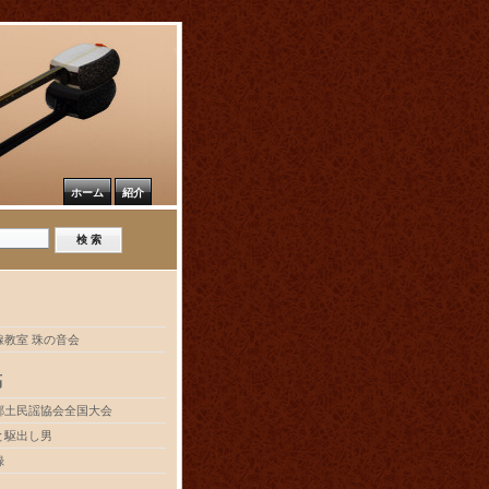
ホーム
紹介
線教室 珠の音会
稿
郷土民謡協会全国大会
と駆出し男
録