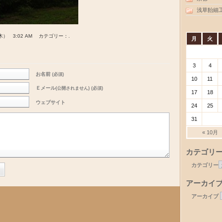
浅草飴細
木） 3:02 AM カテゴリー：.
月
火
3
4
お名前
(必須)
10
11
Ｅメール
(公開されません) (必須)
17
18
ウェブサイト
24
25
31
« 10月
カテゴリ
カテゴリー
アーカイ
アーカイブ