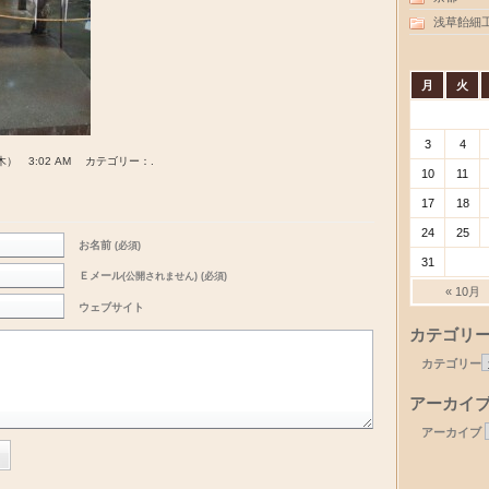
浅草飴細
月
火
3
4
木） 3:02 AM カテゴリー：.
10
11
17
18
24
25
お名前
(必須)
31
Ｅメール
(公開されません) (必須)
« 10月
ウェブサイト
カテゴリ
カテゴリー
アーカイ
アーカイブ