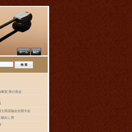
ホーム
紹介
線教室 珠の音会
稿
郷土民謡協会全国大会
と駆出し男
録