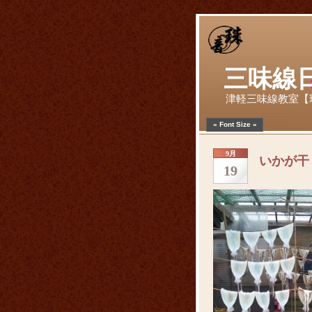
三味線
津軽三味線教室【
» Font Size «
9月
いかが干
19