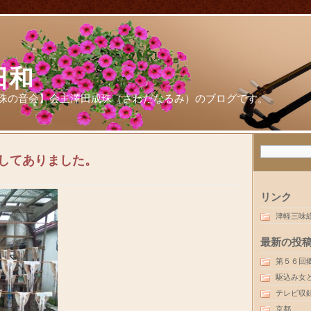
日和
珠の音会】会主澤田成珠（さわだなるみ）のブログです。
してありました。
リンク
津軽三味
最新の投
第５６回
駆込み女
テレビ収
京都