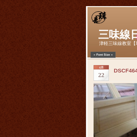
三味線
津軽三味線教室【
» Font Size «
4月
DSCF46
22