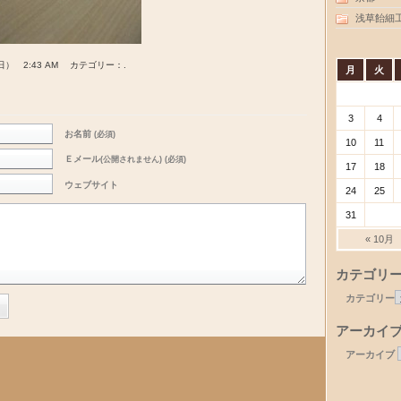
浅草飴細
日） 2:43 AM カテゴリー：.
月
火
3
4
お名前
(必須)
10
11
Ｅメール
(公開されません) (必須)
17
18
ウェブサイト
24
25
31
« 10月
カテゴリ
カテゴリー
アーカイ
アーカイブ